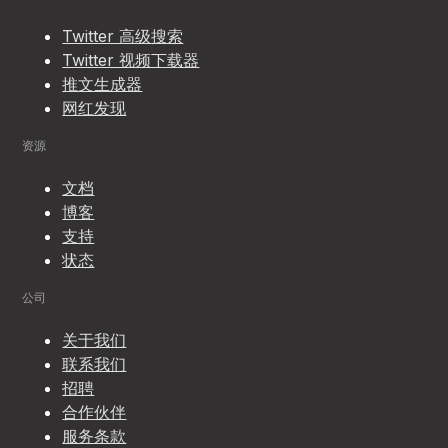
Twitter 高级搜索
Twitter 视频下载器
推文生成器
网红发现
资源
文档
博客
支持
状态
公司
关于我们
联系我们
招聘
合作伙伴
服务条款