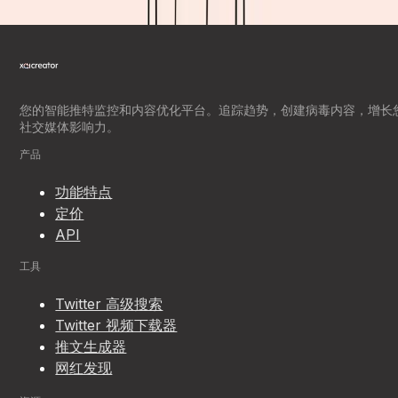
您的智能推特监控和内容优化平台。追踪趋势，创建病毒内容，增长
社交媒体影响力。
产品
功能特点
定价
API
工具
Twitter 高级搜索
Twitter 视频下载器
推文生成器
网红发现